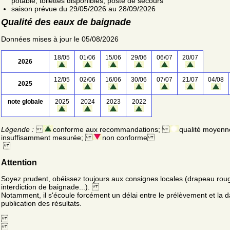
potable; toilettes disponibles; poste de secours
saison prévue du 29/05/2026 au 28/09/2026
Qualité des eaux de baignade
Données mises à jour le 05/08/2026
18/05
01/06
15/06
29/06
06/07
20/07
2026
12/05
02/06
16/06
30/06
07/07
21/07
04/08
2025
note globale
2025
2024
2023
2022
Légende :
conforme aux recommandations;
qualité moyenn
insuffisamment mesurée;
non conforme
Attention
Soyez prudent, obéissez toujours aux consignes locales (drapeau rou
interdiction de baignade...).
Notamment, il s'écoule forcément un délai entre le prélèvement et la d
publication des résultats.