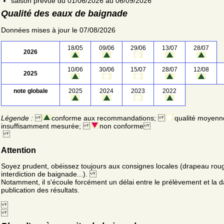
saison prévue du 01/06/2026 au 06/09/2026
Qualité des eaux de baignade
Données mises à jour le 07/08/2026
18/05
09/06
29/06
13/07
28/07
2026
10/06
30/06
15/07
28/07
12/08
2025
note globale
2025
2024
2023
2022
Légende :
conforme aux recommandations;
qualité moyenn
insuffisamment mesurée;
non conforme
Attention
Soyez prudent, obéissez toujours aux consignes locales (drapeau rou
interdiction de baignade...).
Notamment, il s'écoule forcément un délai entre le prélèvement et la d
publication des résultats.