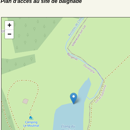
Plan d'accès au site de baignade
+
−