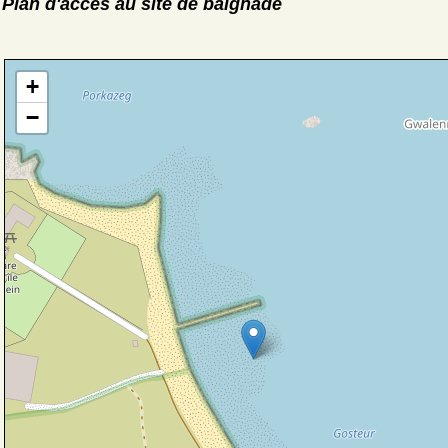
Plan d'accès au site de baignade
+
−