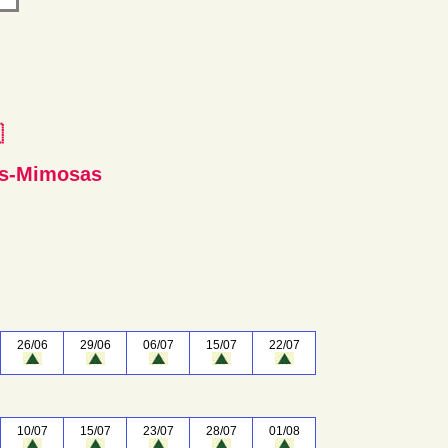
e
es-Mimosas
26/06
29/06
06/07
15/07
22/07
10/07
15/07
23/07
28/07
01/08