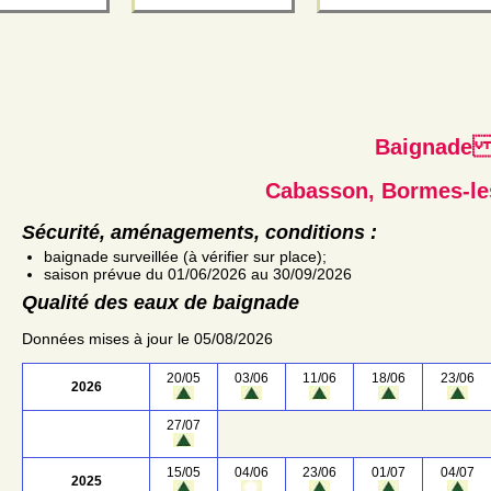
Baignad
Cabasson, Bormes-l
Sécurité, aménagements, conditions :
baignade surveillée (à vérifier sur place);
saison prévue du 01/06/2026 au 30/09/2026
Qualité des eaux de baignade
Données mises à jour le 05/08/2026
20/05
03/06
11/06
18/06
23/06
2026
27/07
15/05
04/06
23/06
01/07
04/07
2025