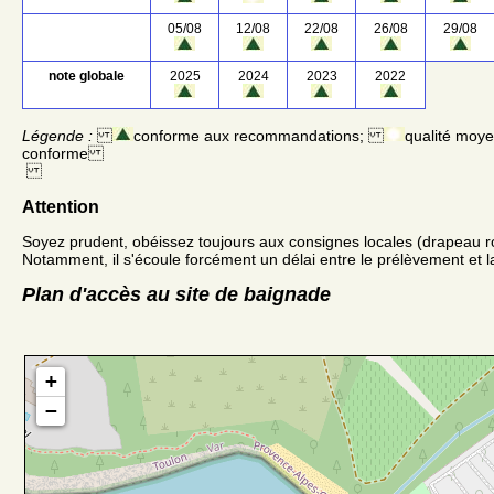
05/08
12/08
22/08
26/08
29/08
note globale
2025
2024
2023
2022
Légende :
conforme aux recommandations;
qualité moy
conforme
Attention
Soyez prudent, obéissez toujours aux consignes locales (drapeau r
Notamment, il s'écoule forcément un délai entre le prélèvement et la
Plan d'accès au site de baignade
+
−