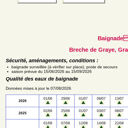
Baignad
Breche de Graye, Gra
Sécurité, aménagements, conditions :
baignade surveillée (à vérifier sur place); poste de secours
saison prévue du 15/06/2026 au 15/09/2026
Qualité des eaux de baignade
Données mises à jour le 07/08/2026
01/06
29/06
01/07
08/07
13/07
2026
02/06
25/06
01/07
03/07
08/07
2025
01/08
07/08
12/08
14/08
22/08