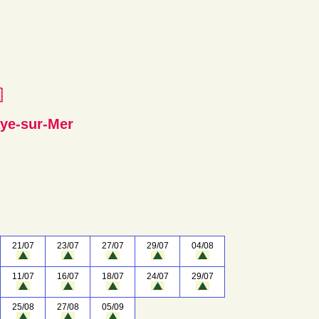
e
ye-sur-Mer
21/07
23/07
27/07
29/07
04/08
11/07
16/07
18/07
24/07
29/07
25/08
27/08
05/09