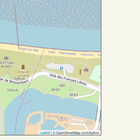
Leaflet
| © OpenStreetMap contributors