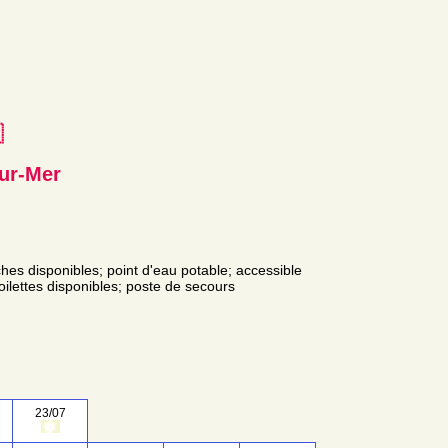
e
sur-Mer
ches disponibles; point d'eau potable; accessible
toilettes disponibles; poste de secours
23/07