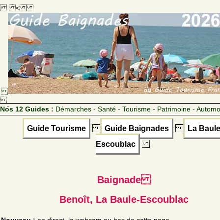
<
Nos 12 Guides :
Démarches - Santé - Tourisme - Patrimoine - Automo
Guide Tourisme
Guide Baignades
La Baule
Escoublac
Baignade
Benoît, La Baule-Escoublac
Nouveau :
en direct, la webcam au bas de cette page