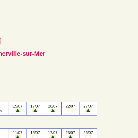
e
nerville-sur-Mer
15/07
17/07
20/07
22/07
27/07
né
11/07
15/07
17/07
23/07
25/07