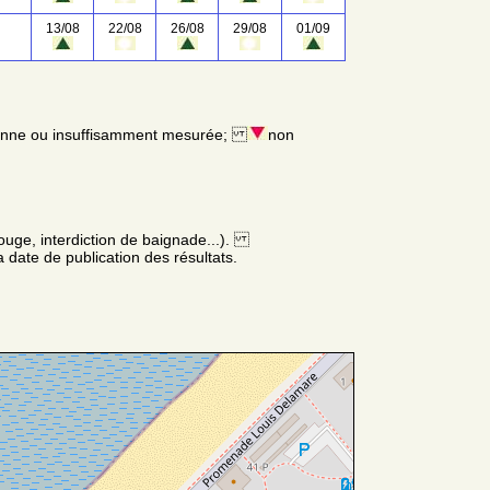
13/08
22/08
26/08
29/08
01/09
enne ou insuffisamment mesurée;
non
ouge, interdiction de baignade...).
 date de publication des résultats.