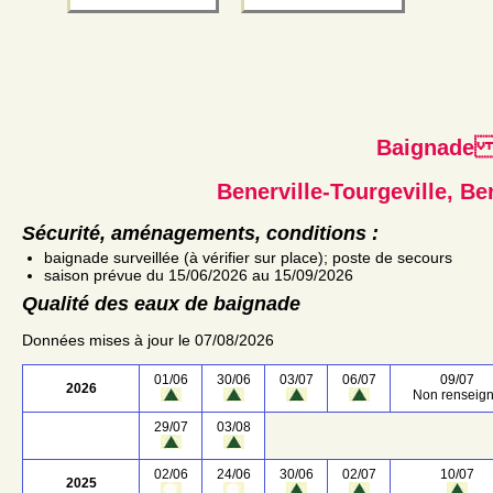
Baignad
Benerville-Tourgeville, Be
Sécurité, aménagements, conditions :
baignade surveillée (à vérifier sur place); poste de secours
saison prévue du 15/06/2026 au 15/09/2026
Qualité des eaux de baignade
Données mises à jour le 07/08/2026
01/06
30/06
03/07
06/07
09/07
2026
Non renseig
29/07
03/08
02/06
24/06
30/06
02/07
10/07
2025