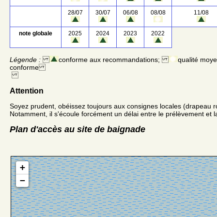
28/07
30/07
06/08
08/08
11/08
note globale
2025
2024
2023
2022
Légende :
conforme aux recommandations;
qualité moy
conforme
Attention
Soyez prudent, obéissez toujours aux consignes locales (drapeau r
Notamment, il s'écoule forcément un délai entre le prélèvement et la
Plan d'accès au site de baignade
+
−