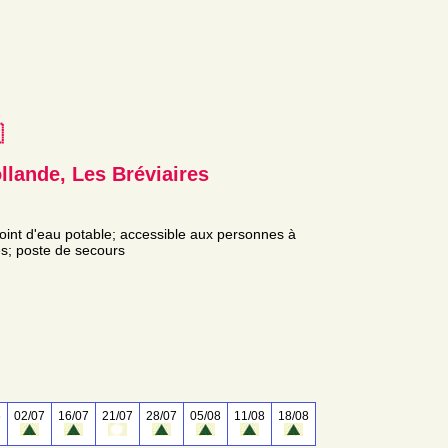
e
llande, Les Bréviaires
 point d'eau potable; accessible aux personnes à
bles; poste de secours
6
02/07
16/07
21/07
28/07
05/08
11/08
18/08