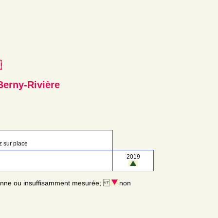
e
erny-Rivière
ez sur place
2019
enne ou insuffisamment mesurée;
non