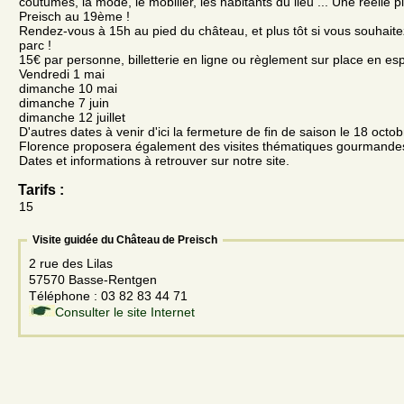
coutumes, la mode, le mobilier, les habitants du lieu ... Une réelle 
Preisch au 19ème !
Rendez-vous à 15h au pied du château, et plus tôt si vous souhaite
parc !
15€ par personne, billetterie en ligne ou règlement sur place en e
Vendredi 1 mai
dimanche 10 mai
dimanche 7 juin
dimanche 12 juillet
D'autres dates à venir d'ici la fermeture de fin de saison le 18 octob
Florence proposera également des visites thématiques gourmande
Dates et informations à retrouver sur notre site.
Tarifs :
15
Visite guidée du Château de Preisch
2 rue des Lilas
57570 Basse-Rentgen
Téléphone : 03 82 83 44 71
Consulter le site Internet