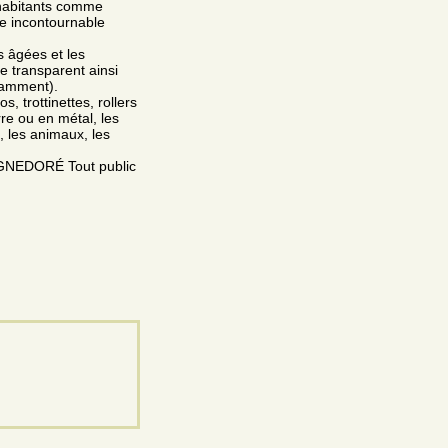
 habitants comme
ue incontournable
s âgées et les
e transparent ainsi
otamment).
s, trottinettes, rollers
re ou en métal, les
, les animaux, les
PIGNEDORÉ Tout public