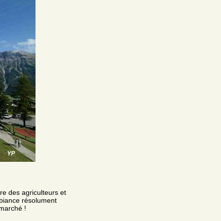
e des agriculteurs et
mbiance résolument
 marché !