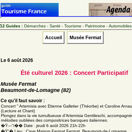
12 Guides :
Démarches - Santé - Tourisme - Patrimoine - Automobiles
Accueil
Musée Fermat
Le 6 août 2026
Été culturel 2026 : Concert Participatif
Musée Fermat
Beaumont-de-Lomagne (82)
Ce qu'il faut savoir :
Concert " Artemisia avec Etienne Galletier (Théorbe) et Caroline Arna
(Lecture et Chant)
Plongez dans la vie tumultueuse d'Artemisia Gentileschi, accompagné
mélodies oubliées des compositrices baroques italiennes.
�Ÿ—“ï�� Date : jeudi 6 août 2026 21h-22h
�Ÿ“� Lieu : Cave Maison Fermat Fermat, Beaumont-de-Lomagne