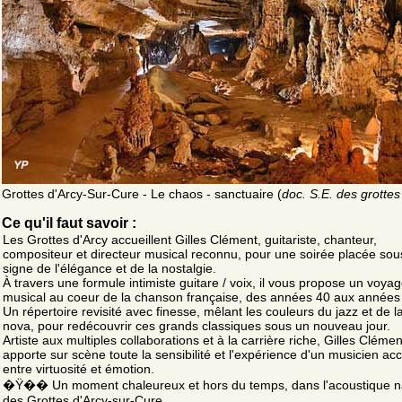
Grottes d'Arcy-Sur-Cure - Le chaos - sanctuaire (
doc. S.E. des grottes
Ce qu'il faut savoir :
Les Grottes d'Arcy accueillent Gilles Clément, guitariste, chanteur,
compositeur et directeur musical reconnu, pour une soirée placée sou
signe de l'élégance et de la nostalgie.
À travers une formule intimiste guitare / voix, il vous propose un voya
musical au coeur de la chanson française, des années 40 aux années
Un répertoire revisité avec finesse, mêlant les couleurs du jazz et de 
nova, pour redécouvrir ces grands classiques sous un nouveau jour.
Artiste aux multiples collaborations et à la carrière riche, Gilles Clémen
apporte sur scène toute la sensibilité et l'expérience d'un musicien ac
entre virtuosité et émotion.
�Ÿ�� Un moment chaleureux et hors du temps, dans l'acoustique na
des Grottes d'Arcy-sur-Cure.